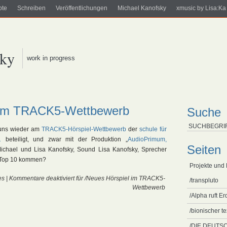
pte
Schreiben
Veröffentlichungen
Michael Kanofsky
xmusic by Lisa:Ka
sky
work in progress
l im TRACK5-Wettbewerb
Suche
 uns wieder am
TRACK5-Hörspiel-Wettbewerb
der
schule für
1
beteiligt, und zwar mit der Produktion „
AudioPrimum,
Seiten
Michael und Lisa Kanofsky, Sound Lisa Kanofsky, Sprecher
e Top 10 kommen?
Projekte und
es
|
Kommentare deaktiviert
für /Neues Hörspiel im TRACK5-
/transpluto
Wettbewerb
/Alpha ruft Er
/bionischer t
/DIE DEUT