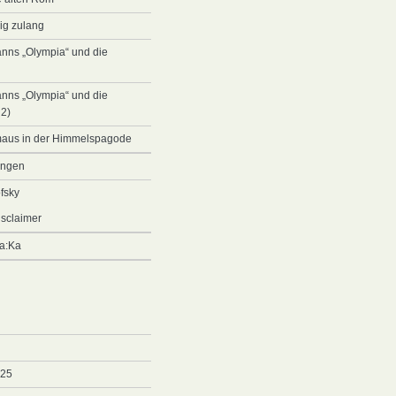
ig zulang
anns „Olympia“ und die
anns „Olympia“ und die
 2)
maus in der Himmelspagode
ungen
fsky
sclaimer
sa:Ka
025