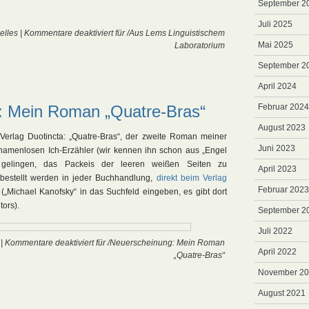
September 2
Juli 2025
elles
|
Kommentare deaktiviert
für /Aus Lems Linguistischem
Mai 2025
Laboratorium
September 2
April 2024
: Mein Roman „Quatre-Bras“
Februar 2024
August 2023
Verlag Duotincta: „Quatre-Bras“, der zweite Roman meiner
Juni 2023
 namenlosen Ich-Erzähler (wir kennen ihn schon aus „Engel
 gelingen, das Packeis der leeren weißen Seiten zu
April 2023
estellt werden in jeder Buchhandlung,
direkt beim Verlag
Februar 2023
„Michael Kanofsky“ in das Suchfeld eingeben, es gibt dort
ors).
September 2
Juli 2022
|
Kommentare deaktiviert
für /Neuerscheinung: Mein Roman
April 2022
„Quatre-Bras“
November 2
August 2021