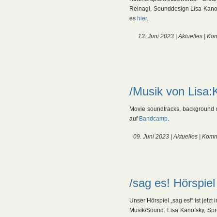
Reinagl, Sounddesign Lisa Kanof
es
hier
.
13. Juni 2023 |
Aktuelles
|
Kom
/Musik von Lisa
Movie soundtracks, background 
auf
Bandcamp
.
09. Juni 2023 |
Aktuelles
|
Komme
/sag es! Hörspi
Unser Hörspiel „sag es!“ ist jet
Musik/Sound: Lisa Kanofsky, Sp