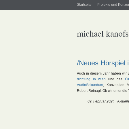
Startseite
Projekte und Konze
michael kanof
/Neues Hörspie
Auch in diesem Jahr haben wir
dichtung in wien
und des
Ö
AudioSekundum
„. Konzeption: 
Robert Reinagl. Ob wir unter di
09. Februar 2024 |
Aktuell