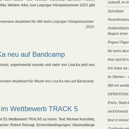
/zukunft, re-
sky. Weitere Infos zum Leipziger Hörspielsommer 2023 gibt
Schreiben
/Ausnahmezu
mentare deaktiviert
für /Wir beim Leipziger Hörspielsommer
2023
/Außerirdisch
Beginn einer
/Figaro! Figar
/für boris aku
:Ka neu auf Bandcamp
/hier spricht 
music, experimental sounds und mehr von Lisa:Ka jetzt neu
/ich habe sie
/In Sibirien –
ntare deaktiviert
für /Musik von Lisa:Ka neu auf Bandcamp
/Mit mir wer
/OPERATION
/Paris, Stadt 
el im Wettbewerb TRACK 5
/seXXXworld
zt im Ö1-Wettbewerb TRACK5 zu hören. Text: Michael Kanofsky,
/tour d´amour
recher: Robert Reinagl. Einreichbedingungen: Maximallänge
/Zustände wi