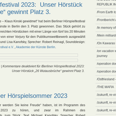
lfestival 2023: Unser Hörstück
REPUBLIK IM 
“ gewinnt Platz 3.
/From Earth t
/Frontbericht
– Klaus Kinski gewidmet“ hat beim Berliner Hörspielfestival
nste in Berlin den 3. Platz gewonnen. Das Stück gehört zu
/In memory of 
ereichten Hörstücken mit einer Länge von fünf bis 20 Minuten
/Mein millia
 von einer Vorjury für den Publikumswettbewerb ausgewählt
 und Lisa Kanofsky, Sprecher: Robert Reinagl, Sounddesign:
/On Kawaras l
stival e.V.
,
Akademie der Künste Berlin
.
/on vacation 
journey
/operation do
s
|
Kommentare deaktiviert
für /Berliner Hörspielfestival 2023:
Unser Hörstück „26 Wutausbrüche“ gewinnt Platz 3.
/operation dom
/Ostfriesland
/THE MAFIA
ger Hörspielsommer 2023
/zukunft, re-vi
/zukunft, re-v
ir werden Sie keine Freude“ haben, ist im Programm des
ers 2023 zu hören, und zwar im Rahmen des
/zukunft, re-vi
its zum Stück: Text Michael Kanofsky, Sprecher Robert