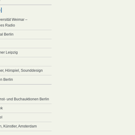
s
l
ersität Weimar –
les Radio
al Berlin
er Leipzig
er, Hörspiel, Sounddesign
n Berlin
st- und Buchauktionen Berlin
ek
el
en, Künstler, Amsterdam