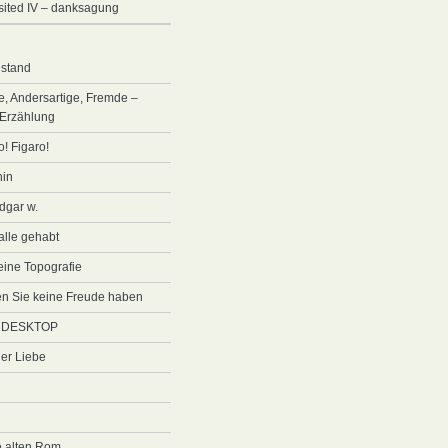
visited IV – danksagung
stand
e, Andersartige, Fremde –
 Erzählung
o! Figaro!
nin
edgar w.
 alle gehabt
 eine Topografie
den Sie keine Freude haben
 DESKTOP
der Liebe
e alten Rom