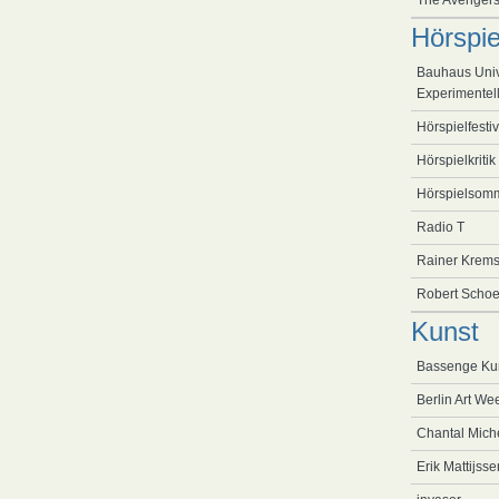
The Avenger
Hörspie
Bauhaus Univ
Experimentel
Hörspielfestiv
Hörspielkritik
Hörspielsomm
Radio T
Rainer Krems
Robert Schoe
Kunst
Bassenge Kun
Berlin Art We
Chantal Mich
Erik Mattijss