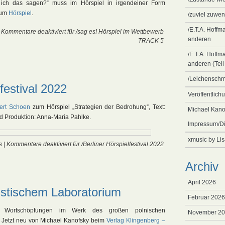
 ich das sagen?“ muss im Hörspiel in irgendeiner Form
zum
Hörspiel
.
/zuviel zuwen
/E.T.A. Hoffm
|
Kommentare deaktiviert
für /sag es! Hörspiel im Wettbewerb
anderen
TRACK 5
/E.T.A. Hoffm
anderen (Teil
/Leichensch
lfestival 2022
Veröffentlich
ert Schoen
zum Hörspiel „Strategien der Bedrohung“, Text:
Michael Kano
 Produktion: Anna-Maria Pahlke.
Impressum/Di
xmusic by Li
s
|
Kommentare deaktiviert
für /Berliner Hörspielfestival 2022
Archiv
April 2026
istischem Laboratorium
Februar 2026
 Wortschöpfungen im Werk des großen polnischen
November 2
 Jetzt neu von Michael Kanofsky beim
Verlag Klingenberg –