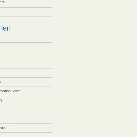
017
rien
s
lmproduktion
n
verleih