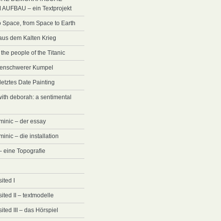
AUFBAU – ein Textprojekt
o Space, from Space to Earth
 aus dem Kalten Krieg
the people of the Titanic
rdenschwerer Kumpel
etztes Date Painting
with deborah: a sentimental
minic – der essay
inic – die installation
 – eine Topografie
sited I
isited II – textmodelle
sited III – das Hörspiel