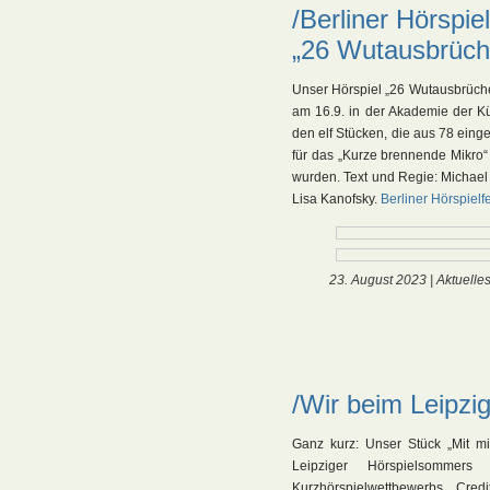
/Berliner Hörspie
„26 Wutausbrüche
Unser Hörspiel „26 Wutausbrüche 
am 16.9. in der Akademie der Kü
den elf Stücken, die aus 78 eing
für das „Kurze brennende Mikro“
wurden. Text und Regie: Michael
Lisa Kanofsky.
Berliner Hörspielfe
23. August 2023 |
Aktuelle
/Wir beim Leipzi
Ganz kurz: Unser Stück „Mit m
Leipziger Hörspielsomm
Kurzhörspielwettbewerbs. Cred