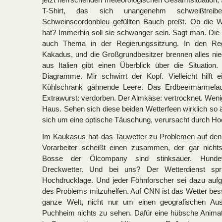
T-Shirt, das sich unangenehm schweißtre
Schweinscordonbleu gefüllten Bauch preßt. Ob die W
hat? Immerhin soll sie schwanger sein. Sagt man. Die
auch Thema in der Regierungssitzung. In den Re
Kakadus, und die Großgrundbesitzer brennen alles nie
aus Italien gibt einen Überblick über die Situation. 
Diagramme. Mir schwirrt der Kopf. Vielleicht hilft 
Kühlschrank gähnende Leere. Das Erdbeermarmelad
Extrawurst: verdorben. Der Almkäse: vertrocknet. Wenig
Haus. Sehen sich diese beiden Wetterfeen wirklich so ä
sich um eine optische Täuschung, verursacht durch Ho
Im Kaukasus hat das Tauwetter zu Problemen auf den 
Vorarbeiter scheißt einen zusammen, der gar nicht
Bosse der Ölcompany sind stinksauer. Hundewe
Dreckwetter. Und bei uns? Der Wetterdienst spr
Hochdrucklage. Und jeder Föhnforscher sei dazu aufg
des Problems mitzuhelfen. Auf CNN ist das Wetter bes
ganze Welt, nicht nur um einen geografischen Aus
Puchheim nichts zu sehen. Dafür eine hübsche Animat