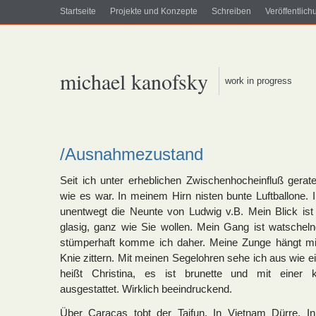
Startseite
Projekte und Konzepte
Schreiben
Veröffentlic
michael kanofsky
work in progress
/Ausnahmezustand
Seit ich unter erheblichen Zwischenhocheinfluß gerate
wie es war. In meinem Hirn nisten bunte Luftballone. 
unentwegt die Neunte von Ludwig v.B. Mein Blick ist
glasig, ganz wie Sie wollen. Mein Gang ist watschel
stümperhaft komme ich daher. Meine Zunge hängt m
Knie zittern. Mit meinen Segelohren sehe ich aus wie 
heißt Christina, es ist brunette und mit einer k
ausgestattet. Wirklich beeindruckend.
Über Caracas tobt der Taifun. In Vietnam Dürre. In