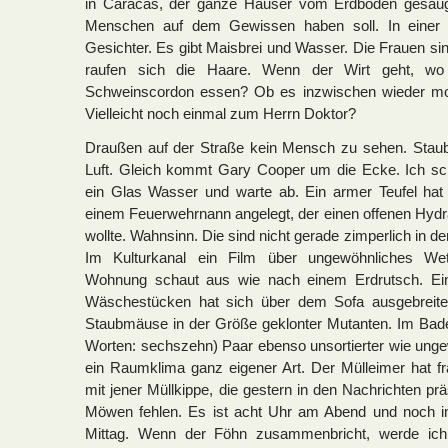
in Caracas, der ganze Häuser vom Erdboden gesaugt
Menschen auf dem Gewissen haben soll. In einer Tu
Gesichter. Es gibt Maisbrei und Wasser. Die Frauen si
raufen sich die Haare. Wenn der Wirt geht, wo
Schweinscordon essen? Ob es inzwischen wieder mob
Vielleicht noch einmal zum Herrn Doktor?
Draußen auf der Straße kein Mensch zu sehen. Staubi
Luft. Gleich kommt Gary Cooper um die Ecke. Ich sch
ein Glas Wasser und warte ab. Ein armer Teufel hat 
einem Feuerwehrnann angelegt, der einen offenen Hyd
wollte. Wahnsinn. Die sind nicht gerade zimperlich in d
Im Kulturkanal ein Film über ungewöhnliches Wet
Wohnung schaut aus wie nach einem Erdrutsch. E
Wäschestücken hat sich über dem Sofa ausgebreit
Staubmäuse in der Größe geklonter Mutanten. Im Bad
Worten: sechszehn) Paar ebenso unsortierter wie ung
ein Raumklima ganz eigener Art. Der Mülleimer hat fr
mit jener Müllkippe, die gestern in den Nachrichten prä
Möwen fehlen. Es ist acht Uhr am Abend und noch 
Mittag. Wenn der Föhn zusammenbricht, werde ic