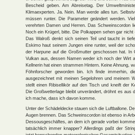
Bescheid geben. Am Abreisetag. Der Umweltministe
Klimaexperten. Ja. Nein. Man werde alles tun. Selbstv
müssen runter. Die Parameter geändert werden. Vie
verehrten Damen und Herren. Das Schweinscordon li
Noch ein Krügerl, bitte. Die Polkappen sehen gar nicht
Das Walroß denkt sich seinen Teil und taucht in tie
Eskimo haut seinem Jungen eine runter, weil der sch
der Harpune auf die Großmutter geschossen hat. In O
Vulkan aus, dessen Namen weder ich noch der Wirt 
Kellnerin hat einen strammen Hintern. Keine Ahnung, 
Föhnforscher geworden bin. Ich finde immerhin, die
ausgezeichnet mit meinen Segelohren und meinem Wa
stellt einen Ribisellikör auf den Tisch und kneift der K
Die Großwetterlage bleibt unverändert, dröhnt es aus
ich mache, dass ich davon komme.
Unter der Schädeldecke stauen sich die Luftballone. De
Augen brennen. Das Schweinscordon ist ebenso in Arbe
Dessousgeschäftes, an dem ich gerade vorbei komme.
tatsächlich immer knapper? Allerdings paßt der Stri
jetzt herrschenden meteorologischen Gesamtsituation, 