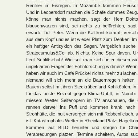
Rentner im Eisregen. In Mozambik kommen Heusc
Und in Leobersdorf machen die Schafe dummes Zeug. 
könne man nichts machen, sagt der Herr Dokto
blauschwarzen sind, sei nichts zu befürchten, sagt
erwarte Tief Peter. Wenn die Kaltfront kommt, versch
aus dem Kopf und es ist wieder Platz zum Denken. Im
ein heftiger Antizyklon das Sagen. Vergeblich such
Stratocumulus&Co. ab. Nichts. Keine Spur davon. Un
Leut Schlittschuh! Wie soll man sich unter diesen w
ungeklärten Fragen der Föhnforschung widmen? Wenn 
haben wir auch im Café Prückel nichts mehr zu lachen. 
niemand will sich mehr an die Bauernregeln halten, 
Bauern selbst mit ihren Steckrüben und Kohlköpfen. In
für das beste Rezept gegen Klima-Unbill, in Nairobi
miesem Wetter Seifenopern im TV anschauen, die 
rennen derweil ins Puff und kommen krank nach 
Strohhütte, die Inuit versorgen sich mit Robbenfleisch, 
ist. Katastrophales Wetter in Rheinland-Pfalz: Hagelkö
kommen laut BILD herunter und sorgen für Cha
Verabredungen platzen, Termine scheitern, Autos su