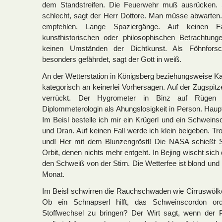
dem Standstreifen. Die Feuerwehr muß ausrücken. S
schlecht, sagt der Herr Dottore. Man müsse abwarten. L
empfehlen. Lange Spaziergänge. Auf keinen 
kunsthistorischen oder philosophischen Betrachtung
keinen Umständen der Dichtkunst. Als Föhnforsc
besonders gefährdet, sagt der Gott in weiß.
An der Wetterstation in Königsberg beziehungsweise Kal
kategorisch an keinerlei Vorhersagen. Auf der Zugspitz
verrückt. Der Hygrometer in Binz auf Rügen i
Diplommeterologin als Ahungslosigkeit in Person. Haupt
Im Beisl bestelle ich mir ein Krügerl und ein Schwein
und Dran. Auf keinen Fall werde ich klein beigeben. Tr
und! Her mit dem Blunzengröstl! Die NASA schießt Sp
Orbit, denen nichts mehr entgeht. In Bejing wischt sic
den Schweiß von der Stirn. Die Wetterfee ist blond und
Monat.
Im Beisl schwirren die Rauchschwaden wie Cirruswölk
Ob ein Schnapserl hilft, das Schweinscordon o
Stoffwechsel zu bringen? Der Wirt sagt, wenn der 