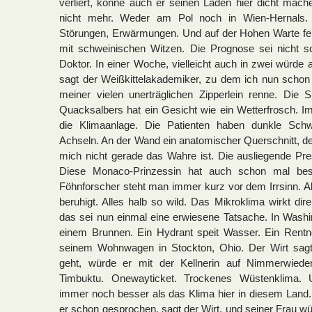
verliert, könne auch er seinen Laden hier dicht mac
nicht mehr. Weder am Pol noch in Wien-Hernals. Ü
Störungen, Erwärmungen. Und auf der Hohen Warte fei
mit schweinischen Witzen. Die Prognose sei nicht sc
Doktor. In einer Woche, vielleicht auch in zwei würde 
sagt der Weißkittelakademiker, zu dem ich nun schon
meiner vielen unerträglichen Zipperlein renne. Die 
Quacksalbers hat ein Gesicht wie ein Wetterfrosch.
die Klimaanlage. Die Patienten haben dunkle Schw
Achseln. An der Wand ein anatomischer Querschnitt, d
mich nicht gerade das Wahre ist. Die ausliegende Pres
Diese Monaco-Prinzessin hat auch schon mal bes
Föhnforscher steht man immer kurz vor dem Irrsinn. A
beruhigt. Alles halb so wild. Das Mikroklima wirkt dir
das sei nun einmal eine erwiesene Tatsache. In Washi
einem Brunnen. Ein Hydrant speit Wasser. Ein Rentne
seinem Wohnwagen in Stockton, Ohio. Der Wirt sagt
geht, würde er mit der Kellnerin auf Nimmerwiede
Timbuktu. Onewayticket. Trockenes Wüstenklima.
immer noch besser als das Klima hier in diesem Land. M
er schon gesprochen, sagt der Wirt, und seiner Frau wü