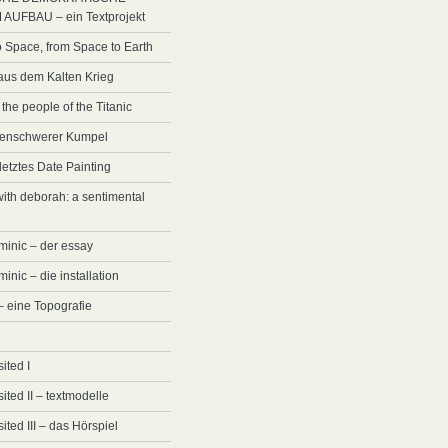
AUFBAU – ein Textprojekt
o Space, from Space to Earth
 aus dem Kalten Krieg
the people of the Titanic
rdenschwerer Kumpel
etztes Date Painting
with deborah: a sentimental
minic – der essay
inic – die installation
 – eine Topografie
sited I
isited II – textmodelle
sited III – das Hörspiel