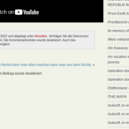
REPUBLIK IM 
/From Earth t
/Frontbericht
/In memory of 
 2022 und abgelegt unter
Aktuelles
. Verfolgen Sie die Diskussion
/Mein millia
. Die Kommentarfunktion wurde deaktiviert. Auch das
möglich.
/On Kawaras l
/on vacation 
journey
 Nichts kann man alles machen kann man aus dem Nichts.
»
/operation do
Beitrag wurde deaktiviert.
/operation dom
/Ostfriesland
/THE MAFIA
/zukunft, re-vi
/zukunft, re-v
/zukunft, re-vi