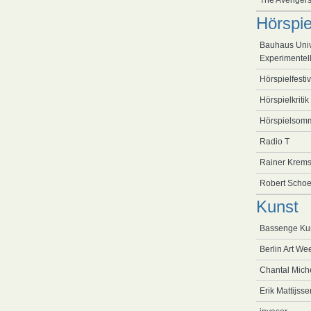
The Avenger
Hörspie
Bauhaus Univ
Experimentel
Hörspielfestiv
Hörspielkritik
Hörspielsomm
Radio T
Rainer Krems
Robert Schoe
Kunst
Bassenge Kun
Berlin Art We
Chantal Mich
Erik Mattijss