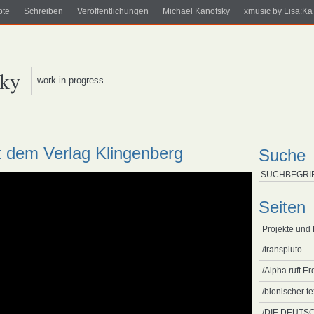
pte
Schreiben
Veröffentlichungen
Michael Kanofsky
xmusic by Lisa:Ka
sky
work in progress
t dem Verlag Klingenberg
Suche
Seiten
Projekte und
/transpluto
/Alpha ruft Er
/bionischer t
/DIE DEUT