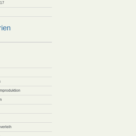
017
rien
s
lmproduktion
n
verleih