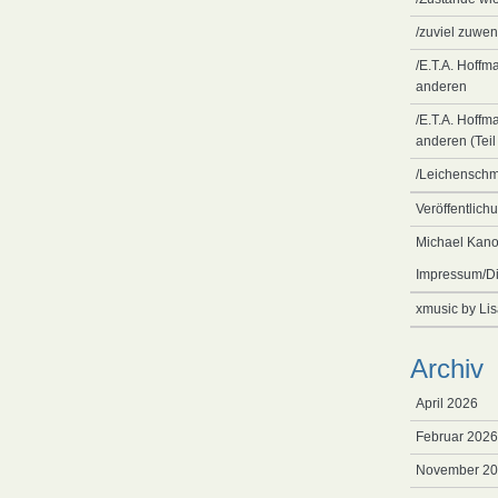
/zuviel zuwen
/E.T.A. Hoffm
anderen
/E.T.A. Hoffm
anderen (Teil
/Leichensch
Veröffentlich
Michael Kano
Impressum/Di
xmusic by Li
Archiv
April 2026
Februar 2026
November 2