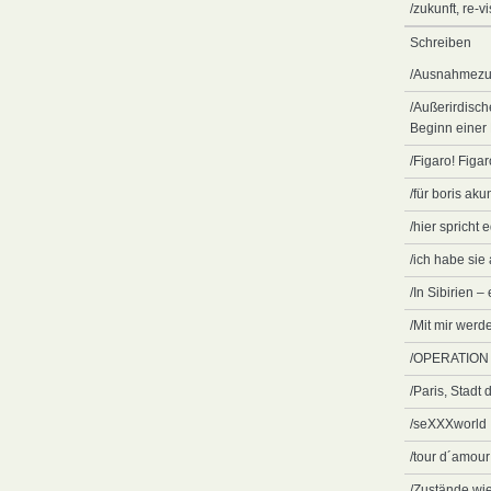
/zukunft, re-
Schreiben
/Ausnahmezu
/Außerirdisch
Beginn einer
/Figaro! Figar
/für boris aku
/hier spricht 
/ich habe sie
/In Sibirien –
/Mit mir wer
/OPERATION
/Paris, Stadt 
/seXXXworld
/tour d´amour
/Zustände wi