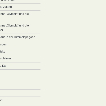
ig zulang
anns „Olympia“ und die
anns „Olympia“ und die
 2)
maus in der Himmelspagode
ungen
fsky
sclaimer
sa:Ka
025