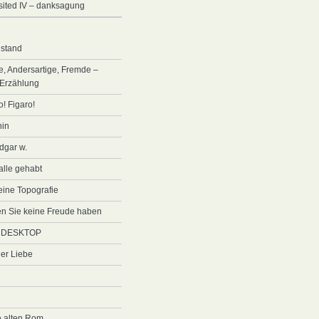
visited IV – danksagung
stand
e, Andersartige, Fremde –
 Erzählung
o! Figaro!
nin
edgar w.
 alle gehabt
 eine Topografie
den Sie keine Freude haben
 DESKTOP
der Liebe
e alten Rom