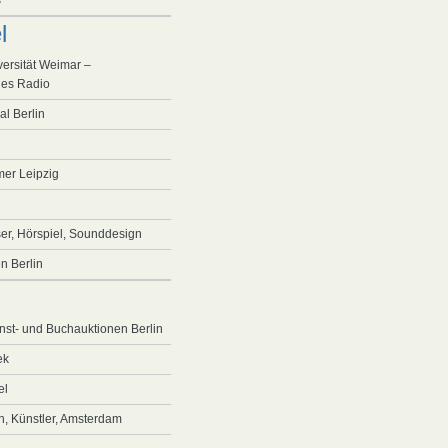
s
l
ersität Weimar –
les Radio
al Berlin
er Leipzig
er, Hörspiel, Sounddesign
n Berlin
st- und Buchauktionen Berlin
ek
el
en, Künstler, Amsterdam