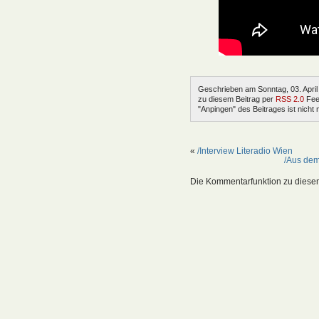
Geschrieben am Sonntag, 03. April
zu diesem Beitrag per
RSS 2.0
Feed
"Anpingen" des Beitrages ist nicht 
«
/Interview Literadio Wien
/Aus dem
Die Kommentarfunktion zu diesem 