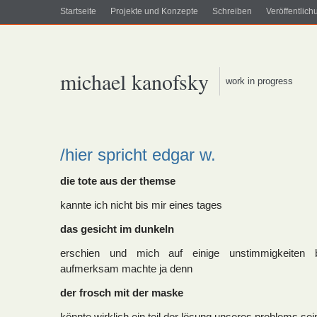
Startseite
Projekte und Konzepte
Schreiben
Veröffentlic
michael kanofsky
work in progress
/hier spricht edgar w.
die tote aus der themse
kannte ich nicht bis mir eines tages
das gesicht im dunkeln
erschien und mich auf einige unstimmigkeiten b
aufmerksam machte ja denn
der frosch mit der maske
könnte wirklich ein teil der lösung unseres problems se